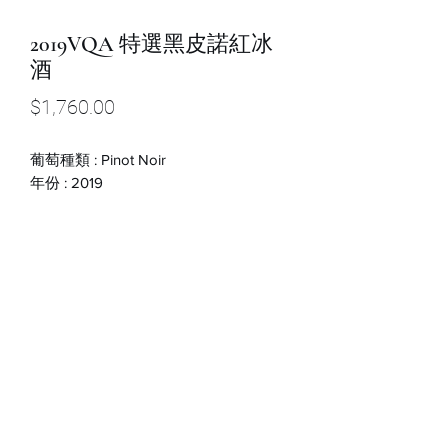
2019VQA 特選黑皮諾紅冰
酒
價
$1,760.00
格
葡萄種類 : Pinot Noir
年份 : 2019
酒精濃度 % : 10%
甜度 : 185g/L
容量 : 200ml
取貨須知
請於取貨時，備妥身分證或是健保卡以
確保是本人並已滿18歲，如需代收也請
確保代收人為滿18歲之成年人。以防處
及相關法律。*未滿18歲請勿購買以及飲