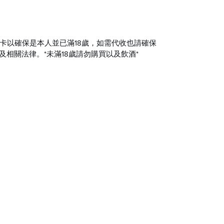
卡以確保是本人並已滿18歲，如需代收也請確保
及相關法律。*未滿18歲請勿購買以及飲酒*