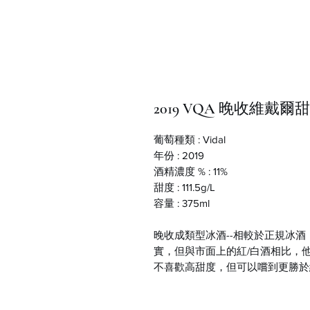
2019 VQA 晚收維戴爾
葡萄種類 : Vidal
年份 : 2019
酒精濃度 % : 11%
甜度 : 111.5g/L
容量 : 375ml
晚收成類型冰酒--相較於正規冰
實，但與市面上的紅/白酒相比，
不喜歡高甜度，但可以嚐到更勝於